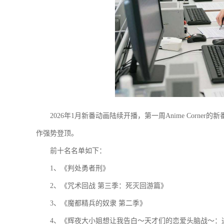
2026年1月新番动画陆续开播，第一周Anime Cor
作强势登顶。
前十名名单如下：
1、《判处勇者刑》
2、《咒术回战 第三季：死灭回游篇》
3、《魔都精兵的奴隶 第二季》
4、《辉夜大小姐想让我告白～天才们的恋爱头脑战～：