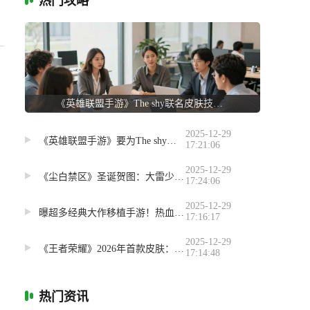
热门攻略
《英雄联盟手游》The shy联名皮肤技能演示公布 却引玩家吐槽
2025-12-29
《英雄联盟手游》要为The shy推出联名皮肤！果然要选那个英雄?
17:21:06
2025-12-29
《尘白禁区》圣诞贺图：大雷少女面红娇羞献爱心
17:24:06
2025-12-29
曝超多经典大作移植手游！热血无赖蝙蝠侠古墓丽影等
17:16:17
2025-12-29
《王者荣耀》2026年首款皮肤：野性正义的孙悟空！
17:14:48
热门资讯