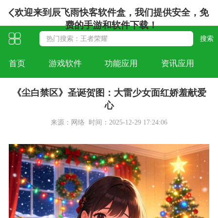
欢迎来到辰飞雨快客软件盒，我们提供安全，免
费的手游和软件下载！
首页
游戏软件
功能应用
资讯应用
《尘白禁区》圣诞贺图：大雷少女面红娇羞献爱
心
来源：网络
时间：2025-12-29 17:24:06