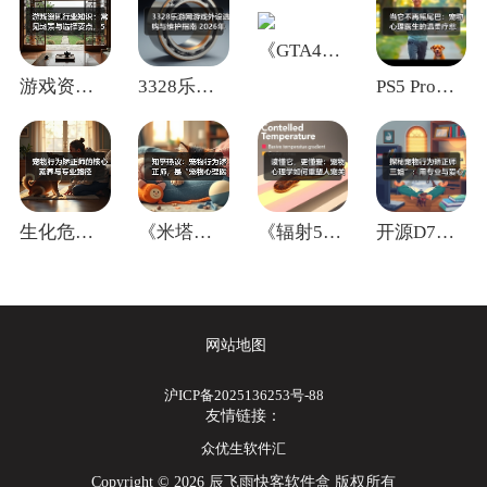
《GTA4》开发背后的重大妥协真相
游戏资讯行业知识：常见场景与选择要点，5
3328乐游网游戏外设选购与维护指南 2
PS5 Pro升级：功耗降4%运行更安静
生化危机制作人透露：发售后先旅行 再启动
《米塔》前传同人游戏《米塔ZERO》免费
《辐射5》蓄势待发 王牌项目承诺何时揭晓
开源D7VK 1.1上线！老游戏畅玩现代
网站地图
沪ICP备2025136253号-88
友情链接：
众优生软件汇
Copyright © 2026 辰飞雨快客软件盒 版权所有