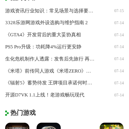
游戏资讯行业知识：常见场景与选择要点，5
07-15
3328乐游网游戏外设选购与维护指南 2
07-14
《GTA4》开发背后的重大妥协真相
07-14
PS5 Pro升级：功耗降4%运行更安静
07-14
生化危机制作人透露：发售后先旅行 再启动
07-14
《米塔》前传同人游戏《米塔ZERO》免费
07-14
《辐射5》蓄势待发 王牌项目承诺何时揭晓
07-14
开源D7VK 1.1上线！老游戏畅玩现代
07-14
热门游戏