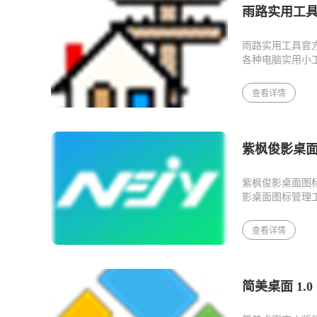
雨路实用工具 
雨路实用工具官
各种电脑实用小
全，网络，生活
查看详情
紫枫俊影桌面
紫枫俊影桌面图
影桌面图标管理
面不再凌乱，为
具，让您事半功
查看详情
简美桌面 1.0