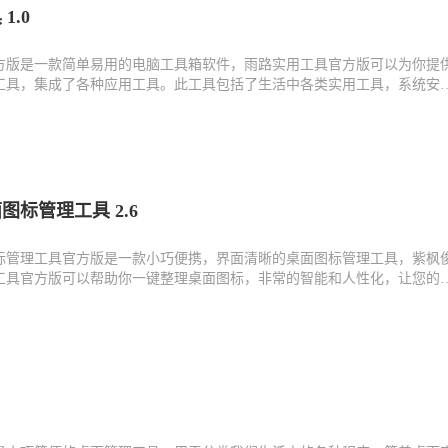
1.0
方版是一款简单易用的电脑工具箱软件，雨路实用工具官方版可以为你提
工具，集成了各种应用工具。此工具包括了生活中各类实用工具，系统安
，作图，算命等。欢迎有需要的朋友下载使用。
图标管理工具 2.6
标管理工具官方版是一款小巧便携，界面清晰的桌面图标管理工具，紫枫
工具官方版可以帮助你一键整理桌面图标，非常的智能和人性化，让您的
你井井有条的管理你的桌面图标，效果非常赞，另外它还拥有多种实用小
倍，超炫的界面菜单，人性化的操作。