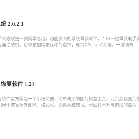
2.0.2.1
助手官方版是一款简单易用，功能强大的系统重装软件，？91一键重装助手
自动装机，给你更加精更优化的选择，支持XP、win7系统，一键装机快
统就是这么简单。
复软件 1.21
复软件官方版是一个小巧简便、简单易用的图片恢复工具，龙兴高速图片
门用于恢复意外删除、格式化、文件系统错误、分区打不开等造成的照片
硬盘、U盘、MP3、数码相机、手机、闪存卡等存储设备!