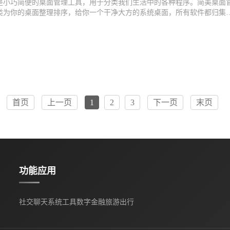
是小巧简便的桌面管理工具，用于分类我们生活中的各种程序。简美桌面
类为你的桌面整理排序，给你一个干净大方的系统桌面，所有软件都归集
的应用内统一管理，方便又有序。
首页
上一页
1
2
3
下一页
末页
功能应用
社交聊天
系统工具
数字金融
旅游出行