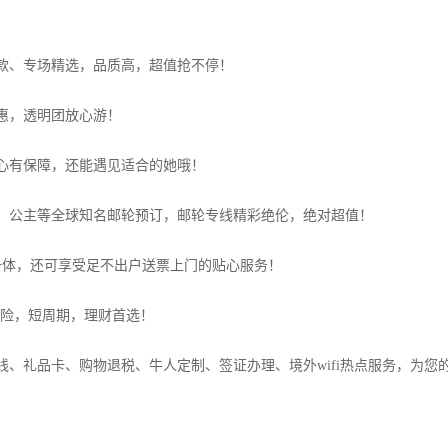
款、专场精选，品质高，超值抢不停！
惠，透明团放心游！
心有保障，还能遇见适合的她哦！
、公主等全球知名邮轮预订，邮轮专线精彩绝伦，绝对超值！
于一体，还可享受足不出户送票上门的贴心服务！
风险，短周期，理财首选！
、礼品卡、购物退税、牛人定制、签证办理、境外wifi热点服务，为您