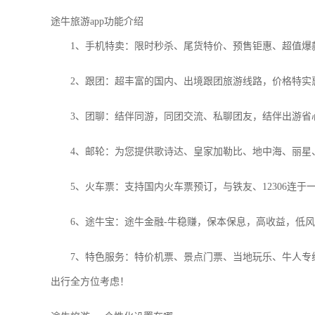
途牛旅游app功能介绍
1、手机特卖：
限时秒杀、尾货特价、预售钜惠、超值爆
2、跟团：
超丰富的国内、出境跟团旅游线路，价格特实
3、团聊：
结伴同游，同团交流、私聊团友，结伴出游省
4、邮轮：
为您提供歌诗达、皇家加勒比、地中海、丽星
5、火车票：
支持国内火车票预订，与铁友、12306连
6、途牛宝：
途牛金融-牛稳赚，保本保息，高收益，低
7、特色服务：
特价机票、景点门票、当地玩乐、牛人专线
出行全方位考虑！