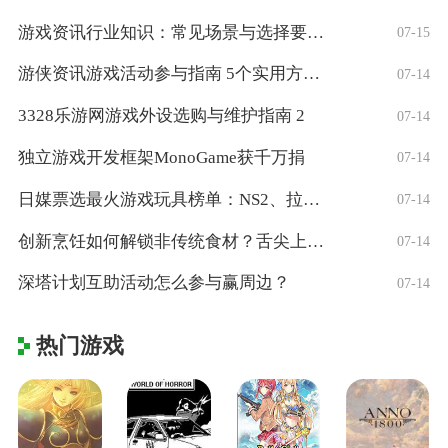
游戏资讯行业知识：常见场景与选择要点，5
07-15
游侠资讯游戏活动参与指南 5个实用方法获
07-14
3328乐游网游戏外设选购与维护指南 2
07-14
独立游戏开发框架MonoGame获千万捐
07-14
日媒票选最火游戏玩具榜单：NS2、拉布布
07-14
创新烹饪如何解锁非传统食材？舌尖上的创意
07-14
深塔计划互助活动怎么参与赢周边？
07-14
热门游戏