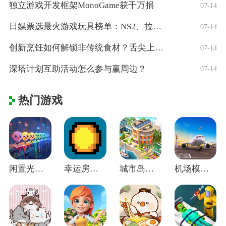
独立游戏开发框架MonoGame获千万捐
07-14
日媒票选最火游戏玩具榜单：NS2、拉布布
07-14
创新烹饪如何解锁非传统食材？舌尖上的创意
07-14
深塔计划互助活动怎么参与赢周边？
07-14
热门游戏
闲置光之城官方版 v3.0.8安卓版
幸运房东手机版 v1.2.14中文版
城市岛屿5(City Island 5)
机场模拟器大亨手游 v2.01.0220