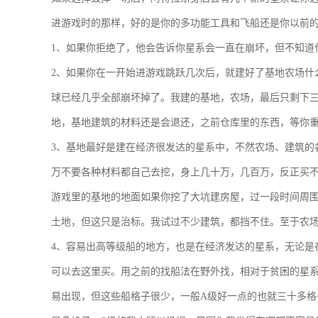
进游戏时的那样，好的是你的多功能工具和飞船还是你以前
1、如果你拒绝了，他会告诉你星系会一直在崩坏，但不知道
2、如果你在一开始进游戏跳跃几次后，就建好了基地农场什
球已经几乎全部崩坏掉了。我建的基地，农场，最后只剩下
地，基地建筑的材料还是会退还，之前仓库里的东西，等你
3、基地最好是建在经济很发达的星系中，不然农场、建筑的
万不要各种材料都自己去挖，身上几十万，几百万，反正买
游戏里的基地的地面如果你挖了大坑建房屋，过一段时间周
土地，但这只是治标。我试过不少建筑，都挡不住。至于农
4、容易出高等级船的地方，也是在经济发达的星系，无论是
可以去这里买。用之前的找船法在野外找，相对于贫困的星
易出现，但这些船格子很少，一般A级好一点的也就三十多格