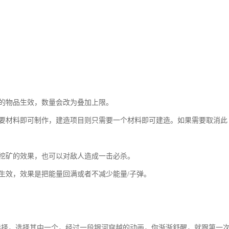
50的物品生效，数量会改为叠加上限。
不需要材料即可制作，建造项目则只需要一个材料即可建造。如果需要取消此
间挖矿的效果，也可以对敌人造成一击必杀。
候生效，效果是把能量回满或者不减少能量/子弹。
选择，选择其中一个，经过一段银河穿越的动画，你渐渐舒醒，就跟第一