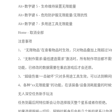
Alt+数字键 5 - 生命维持装置无限能量
Alt+数字键 6 - 危险防护服无限能量/无限抗性
Alt+数字键 7 - 多用途工具无限能量
Home - 取消全部
注意事项
1、 “无限物品”在查看物品时生效，只对物品叠加上限超过
2、“无制作需求/最低建造需求”激活时，所有制作项目都
功能，已修改的数据需要在重启游戏后才会还原。
3、“超级伤害/一击破坏”只对多用途工具生效，可以达到瞬
4、各种“xx无限能量”的功能，在该装备/设备消耗能量的时
无人深空任务新手玩法
任务到最后阿特拉斯会让你选择毁灭整个星系或者你拒绝。
如果选择毁掉一切后，阿特拉斯身后会有几个新的星系让你