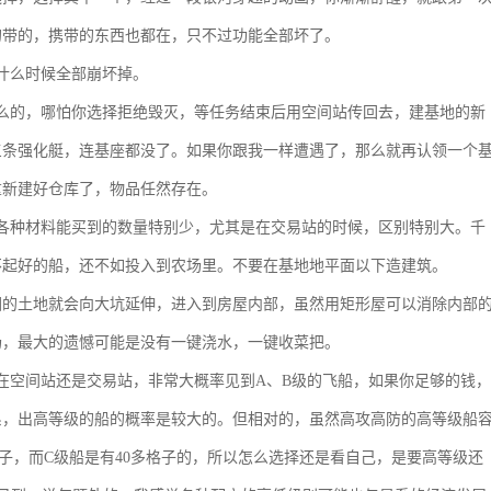
的带的，携带的东西也都在，只不过功能全部坏了。
什么时候全部崩坏掉。
么的，哪怕你选择拒绝毁灭，等任务结束后用空间站传回去，建基地的新
三条强化艇，连基座都没了。如果你跟我一样遭遇了，那么就再认领一个
重新建好仓库了，物品任然存在。
各种材料能买到的数量特别少，尤其是在交易站的时候，区别特别大。千
不起好的船，还不如投入到农场里。不要在基地地平面以下造建筑。
围的土地就会向大坑延伸，进入到房屋内部，虽然用矩形屋可以消除内部
场，最大的遗憾可能是没有一键浇水，一键收菜把。
在空间站还是交易站，非常大概率见到A、B级的飞船，如果你足够的钱，
系，出高等级的船的概率是较大的。但相对的，虽然高攻高防的高等级船
子，而C级船是有40多格子的，所以怎么选择还是看自己，是要高等级还