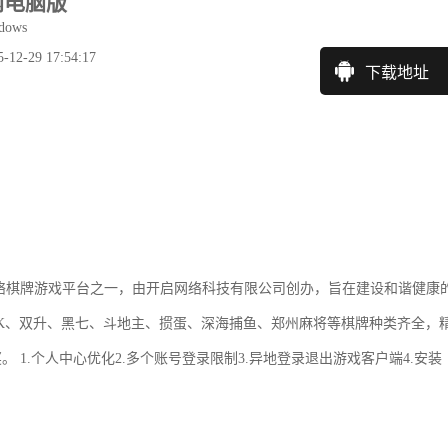
网电脑版
ows
2-29 17:54:17
下载地址
络棋牌游戏平台之一，由开启网络科技有限公司创办，旨在建设和谐健康
0K、双升、黑七、斗地主、掼蛋、深海捕鱼、郑州麻将等棋牌种类齐全，
1.个人中心优化2.多个账号登录限制3.异地登录退出游戏客户端4.安装