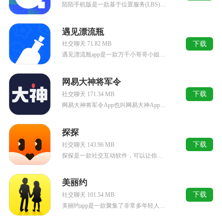
陌陌手机版是一款基于位置服务(LBS)的陌生人社交软件，是中国领先的开放式社交平台之一，也是非常受年轻人喜欢的社交软件之一，现在用户已经超过了1亿！该软件采用全新独特的社交方式，左划右滑代表喜欢与不喜...
遇见漂流瓶
下载
社交聊天 71.82 MB
遇见漂流瓶app是一款万千小哥哥小姐姐免费在线嗨聊的交友平台，多元社交玩法帮你发现有趣的圈子。在繁忙的城市里，每天都有无数的人在擦肩而过，却没有方法彼此相识，遇见漂流瓶将会带给你机会，您将通过漂流瓶这...
网易大神将军令
下载
社交聊天 171.34 MB
网易大神将军令App也叫网易大神App，是网易专为游戏玩家打造的一站式社交与资讯平台，汇聚《梦幻西游》《阴阳师》《第五人格》等近百款热门游戏官方资源。玩家绑定游戏账号后，可解锁专属特权与buff加成，...
探探
下载
社交聊天 143.96 MB
探探是一款社交互动软件，可以让你偶遇附近的人，然后通过聊天增进彼此的感情，快速找到心动的人。软件拥有非常智能的匹配系统，它会根据用户的个人资料，为你匹配最适合你的那个ta。配对成功后，双方在聊天过程中...
美丽约
下载
社交聊天 101.54 MB
美丽约app是一款聚集了非常多年轻人的社交软件，只要你在软件上留下你的信息，马上就能匹配到你想要与之交涉并认识的人，如果你想要了解（她）他那么就给他发信息。而对方也可以通过软件看见你的特点和其他的基本...