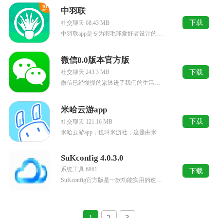
中羽联
下载
社交聊天 68.43 MB
中羽联app是专为羽毛球爱好者设计的社区软件，其中提供了丰富的羽毛球资讯，包括比赛信息、选手动态、训练技巧等，还为用户提供了便捷的线上约球功能，让羽毛球爱好者们可以更方便地找到合适的对手进行比赛。同时...
微信8.0版本官方版
下载
社交聊天 243.3 MB
微信已经慢慢的渗透进了我们的生活，它也已经成为了我们的一种生活方式，不仅仅可以轻松的满足用户和朋友之间的交流、聊天和通讯之外，它还有各种线上购物、微信转账、各种公众号信息以及各种小游戏等功能。微信8....
米哈云游app
下载
社交聊天 121.16 MB
米哈云游app，也叫米游社，这是由米哈游精心制作所推出的一款手机云游戏软件，这里不仅可以为用户提升游戏体验，而且还对接了丰富的游戏社区，玩家随时随地都可以去和游戏爱好者一齐交流心得，使得自己技术更上一...
SuKconfig 4.0.3.0
系统工具 6861
下载
SuKconfig官方版是一款功能实用的速控物联网云盒子配置软件，速控物联网云盒子智能网关SuK-BOX ，云BOX，支持远程设备监控，远程数据管理和分析，微信公众号画面监控，很多人购买了速控物联网云...
1
2
3